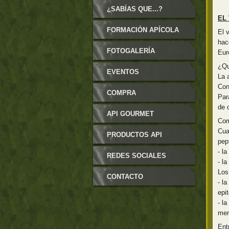
¿SABÍAS QUE...?
EL
FORMACIÓN APÍCOLA
El 
hac
FOTOGALERÍA
Eur
¿Qu
EVENTOS
La 
Con
COMPRA
Par
de 
API GOURMET
Com
Cua
PRODUCTOS API
pep
- l
GOURMET
REDES SOCIALES
- l
Los
CONTACTO
- l
epit
- la
mem
Ent