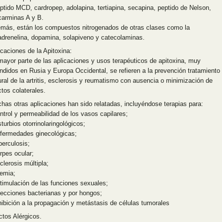
eptido MCD, cardropep, adolapina, tertiapina, secapina, peptido de Nelson,
carminas A y B.
más, están los compuestos nitrogenados de otras clases como la
adrenelina, dopamina, solapiveno y catecolaminas.
icaciones de la Apitoxina:
mayor parte de las aplicaciones y usos terapéuticos de apitoxina, muy
undidos en Rusia y Europa Occidental, se refieren a la prevención tratamiento
ural de la artritis, esclerosis y reumatismo con ausencia o minimización de
ctos colaterales.
has otras aplicaciones han sido relatadas, incluyéndose terapias para:
ontrol y permeabilidad de los vasos capilares;
sturbios otorrinolaringológicos;
nfermedades ginecológicas;
berculosis;
rpes ocular;
clerosis múltipla;
pemia;
stimulación de las funciones sexuales;
nfecciones bacterianas y por hongos;
nhibición a la propagación y metástasis de células tumorales
ctos Alérgicos.