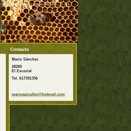
cio
|
imprimir
|
mapa del sitio
|
rss
Contacto
Mario Sánchez
28280
El Escorial
Tel. 617391356
marioapi
cultor@h
otmail.c
om